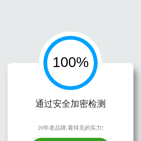
通过安全加密检测
20年老品牌,看得见的实力!