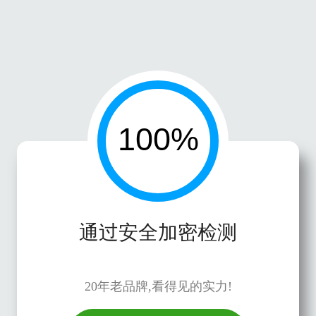
通过安全加密检测
20年老品牌,看得见的实力!