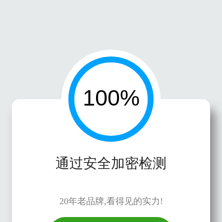
通过安全加密检测
20年老品牌,看得见的实力!